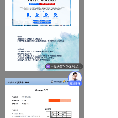
一品铁黄7400元/吨起！氧化铁颜料（国标含量）