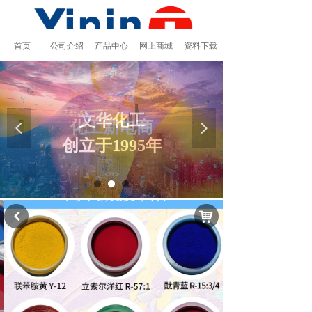
首页
公司介绍
产品中心
网上商城
资料下载
文华化工
化工新电商
넳
넲
创立于1995年
낙
낒