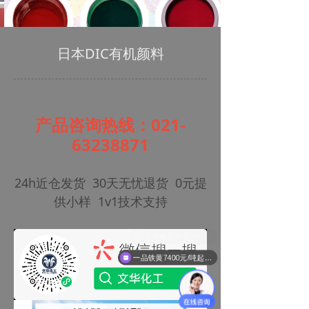
日本DIC有机颜料
产品咨询热线：021-
63238871
24h近仓发货 30天无忧退货 0元提
供小样 1v1技术支持
一品铁黄7400元/吨起！氧化铁颜料（国标含量）