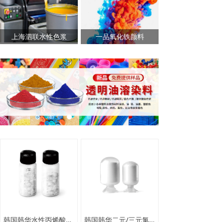
上海泗联水性色浆
一品氧化铁颜料
韩国韩华水性丙烯酸树脂
韩国韩华二元/三元氯醋树脂