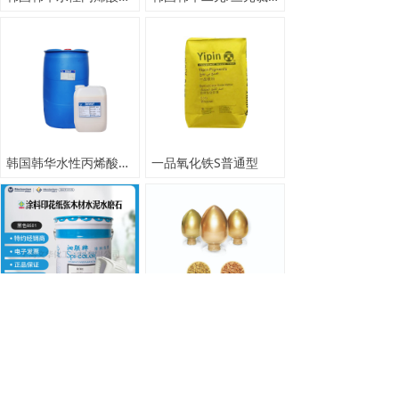
韩国韩华水性丙烯酸乳液/树脂液
一品氧化铁S普通型
泗联水性色浆 8普通型
苏州吴光牌铜金粉