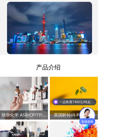
Synthomer OMNOVA粉末丁腈橡胶、华谊集团一品
颜料等。
电商实力
• 文华较早于同行业搭建电商平台：上海文华化工颜
料 有限公司阿里巴巴店、上海文华化工颜料有限公
司淘 宝店。进口品仓库分布于：上海、广州、天
津、武汉， 等核心城市。
服务理念
• 文华化工在上海、广州设有展示店和实验室。我们
坚 持“客户至上，抱诚守真”的理念服务于客户，成就
于客户。
文嘉化工
产品介绍
• 文华于2005年设立文华广州分公司，2008年广州
文嘉 正式成立，是文华旗下全资子公司。
一品铁黄7400元/吨起！氧化铁颜料（国标含量）
一品铁黄7400元/吨起！氧化铁颜料（国标含量）
韩华化学 ASR/CP/TP/ERP
英国昕特玛 P83/WSL