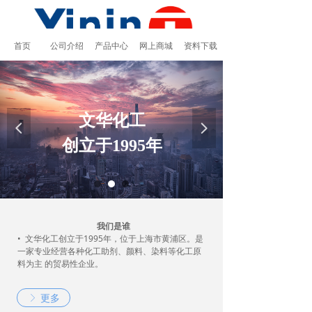
首页
公司介绍
产品中心
网上商城
资料下载
文华化工
넳
넲
创立于1995年
我们是谁
• 文华化工创立于1995年，位于上海市黄浦区。是
一家专业经营各种化工助剂、颜料、染料等化工原
料为主 的贸易性企业。
品牌信念
• 主要代理品牌：韩国HANWHA韩华（水性丙烯酸
更多
ꁕ
固体 树脂，乳液，二元/三元氯醋树脂）、